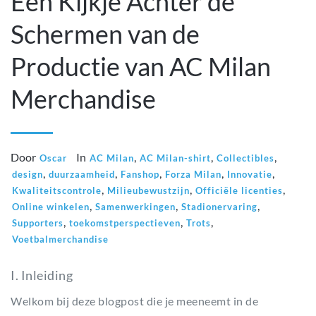
Een Kijkje Achter de
Schermen van de
Productie van AC Milan
Merchandise
Door
In
,
,
,
Oscar
AC Milan
AC Milan-shirt
Collectibles
,
,
,
,
,
design
duurzaamheid
Fanshop
Forza Milan
Innovatie
,
,
,
Kwaliteitscontrole
Milieubewustzijn
Officiële licenties
,
,
,
Online winkelen
Samenwerkingen
Stadionervaring
,
,
,
Supporters
toekomstperspectieven
Trots
Voetbalmerchandise
I. Inleiding
Welkom bij deze blogpost die je meeneemt in de