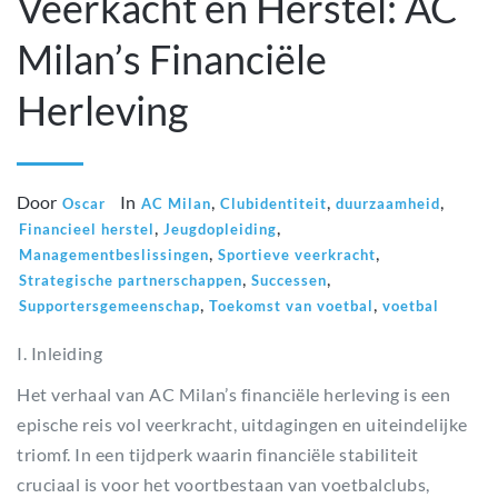
Veerkacht en Herstel: AC
Milan’s Financiële
Herleving
Door
In
,
,
,
Oscar
AC Milan
Clubidentiteit
duurzaamheid
,
,
Financieel herstel
Jeugdopleiding
,
,
Managementbeslissingen
Sportieve veerkracht
,
,
Strategische partnerschappen
Successen
,
,
Supportersgemeenschap
Toekomst van voetbal
voetbal
I. Inleiding
Het verhaal van AC Milan’s financiële herleving is een
epische reis vol veerkracht, uitdagingen en uiteindelijke
triomf. In een tijdperk waarin financiële stabiliteit
cruciaal is voor het voortbestaan van voetbalclubs,