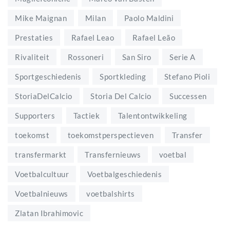
Mike Maignan
Milan
Paolo Maldini
Prestaties
Rafael Leao
Rafael Leão
Rivaliteit
Rossoneri
San Siro
Serie A
Sportgeschiedenis
Sportkleding
Stefano Pioli
StoriaDelCalcio
Storia Del Calcio
Successen
Supporters
Tactiek
Talentontwikkeling
toekomst
toekomstperspectieven
Transfer
transfermarkt
Transfernieuws
voetbal
Voetbalcultuur
Voetbalgeschiedenis
Voetbalnieuws
voetbalshirts
Zlatan Ibrahimovic