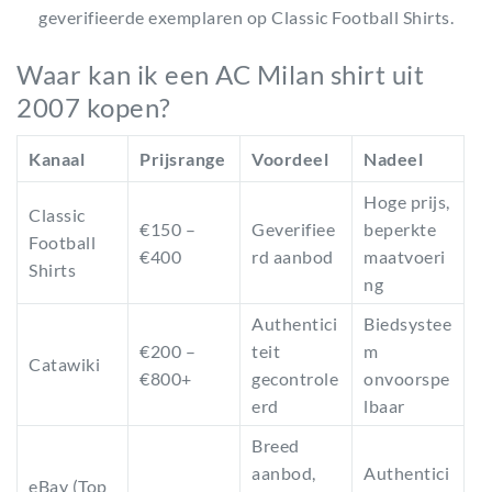
geverifieerde exemplaren op Classic Football Shirts.
Waar kan ik een AC Milan shirt uit
2007 kopen?
Kanaal
Prijsrange
Voordeel
Nadeel
Hoge prijs,
Classic
€150 –
Geverifiee
beperkte
Football
€400
rd aanbod
maatvoeri
Shirts
ng
Authentici
Biedsystee
€200 –
teit
m
Catawiki
€800+
gecontrole
onvoorspe
erd
lbaar
Breed
aanbod,
Authentici
eBay (Top