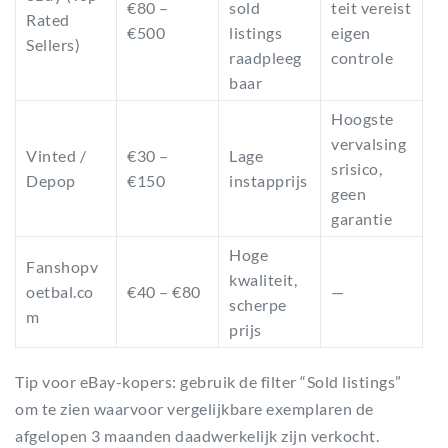
€80 –
sold
teit vereist
Rated
€500
listings
eigen
Sellers)
raadpleeg
controle
baar
Hoogste
vervalsing
Vinted /
€30 –
Lage
srisico,
Depop
€150
instapprijs
geen
garantie
Hoge
Fanshopv
kwaliteit,
oetbal.co
€40 – €80
—
scherpe
m
prijs
Tip voor eBay-kopers: gebruik de filter “Sold listings”
om te zien waarvoor vergelijkbare exemplaren de
afgelopen 3 maanden daadwerkelijk zijn verkocht.