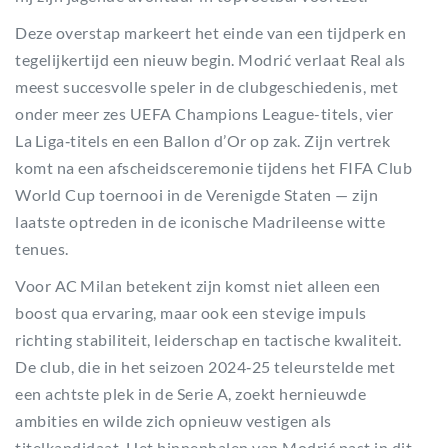
Deze overstap markeert het einde van een tijdperk en
tegelijkertijd een nieuw begin. Modrić verlaat Real als
meest succesvolle speler in de clubgeschiedenis, met
onder meer zes UEFA Champions League-titels, vier
La Liga‑titels en een Ballon d’Or op zak. Zijn vertrek
komt na een afscheidsceremonie tijdens het FIFA Club
World Cup toernooi in de Verenigde Staten — zijn
laatste optreden in de iconische Madrileense witte
tenues.
Voor AC Milan betekent zijn komst niet alleen een
boost qua ervaring, maar ook een stevige impuls
richting stabiliteit, leiderschap en tactische kwaliteit.
De club, die in het seizoen 2024‑25 teleurstelde met
een achtste plek in de Serie A, zoekt hernieuwde
ambities en wilde zich opnieuw vestigen als
titelkandidaat. Het binnenhalen van Modrić past in dit