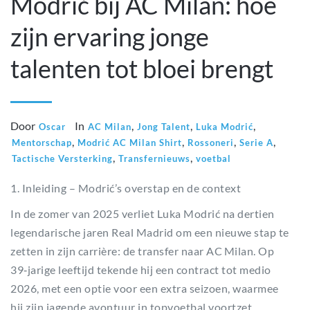
Modrić bij AC Milan: hoe
zijn ervaring jonge
talenten tot bloei brengt
Door
In
,
,
,
Oscar
AC Milan
Jong Talent
Luka Modrić
,
,
,
,
Mentorschap
Modrić AC Milan Shirt
Rossoneri
Serie A
,
,
Tactische Versterking
Transfernieuws
voetbal
1. Inleiding – Modrić’s overstap en de context
In de zomer van 2025 verliet Luka Modrić na dertien
legendarische jaren Real Madrid om een nieuwe stap te
zetten in zijn carrière: de transfer naar AC Milan. Op
39‑jarige leeftijd tekende hij een contract tot medio
2026, met een optie voor een extra seizoen, waarmee
hij zijn jagende avontuur in topvoetbal voortzet.