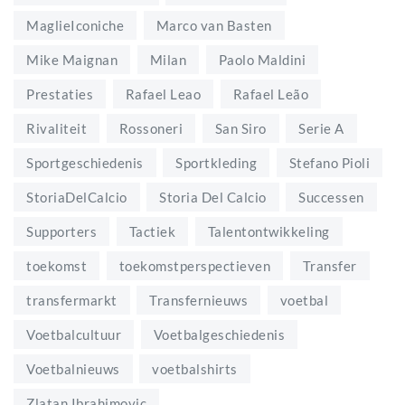
MaglieIconiche
Marco van Basten
Mike Maignan
Milan
Paolo Maldini
Prestaties
Rafael Leao
Rafael Leão
Rivaliteit
Rossoneri
San Siro
Serie A
Sportgeschiedenis
Sportkleding
Stefano Pioli
StoriaDelCalcio
Storia Del Calcio
Successen
Supporters
Tactiek
Talentontwikkeling
toekomst
toekomstperspectieven
Transfer
transfermarkt
Transfernieuws
voetbal
Voetbalcultuur
Voetbalgeschiedenis
Voetbalnieuws
voetbalshirts
Zlatan Ibrahimovic