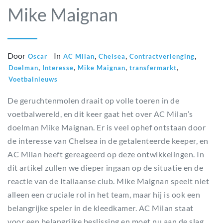
Mike Maignan
Door
In
,
,
,
Oscar
AC Milan
Chelsea
Contractverlenging
,
,
,
,
Doelman
Interesse
Mike Maignan
transfermarkt
Voetbalnieuws
De geruchtenmolen draait op volle toeren in de
voetbalwereld, en dit keer gaat het over AC Milan’s
doelman Mike Maignan. Er is veel ophef ontstaan door
de interesse van Chelsea in de getalenteerde keeper, en
AC Milan heeft gereageerd op deze ontwikkelingen. In
dit artikel zullen we dieper ingaan op de situatie en de
reactie van de Italiaanse club. Mike Maignan speelt niet
alleen een cruciale rol in het team, maar hij is ook een
belangrijke speler in de kleedkamer. AC Milan staat
voor een belangrijke beslissing en moet nu aan de slag