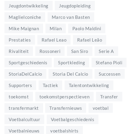
Jeugdontwikkeling
Jeugdopleiding
MaglieIconiche
Marco van Basten
Mike Maignan
Milan
Paolo Maldini
Prestaties
Rafael Leao
Rafael Leão
Rivaliteit
Rossoneri
San Siro
Serie A
Sportgeschiedenis
Sportkleding
Stefano Pioli
StoriaDelCalcio
Storia Del Calcio
Successen
Supporters
Tactiek
Talentontwikkeling
toekomst
toekomstperspectieven
Transfer
transfermarkt
Transfernieuws
voetbal
Voetbalcultuur
Voetbalgeschiedenis
Voetbalnieuws
voetbalshirts