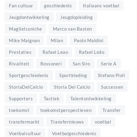
Fan cultuur
geschiedenis
Italiaans voetbal
Jeugdontwikkeling
Jeugdopleiding
MaglieIconiche
Marco van Basten
Mike Maignan
Milan
Paolo Maldini
Prestaties
Rafael Leao
Rafael Leão
Rivaliteit
Rossoneri
San Siro
Serie A
Sportgeschiedenis
Sportkleding
Stefano Pioli
StoriaDelCalcio
Storia Del Calcio
Successen
Supporters
Tactiek
Talentontwikkeling
toekomst
toekomstperspectieven
Transfer
transfermarkt
Transfernieuws
voetbal
Voetbalcultuur
Voetbalgeschiedenis