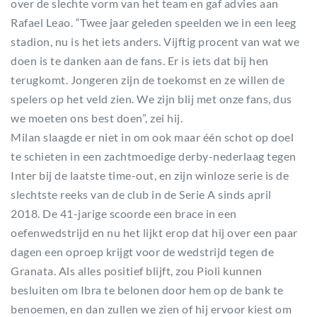
over de slechte vorm van het team en gaf advies aan
Rafael Leao. “Twee jaar geleden speelden we in een leeg
stadion, nu is het iets anders. Vijftig procent van wat we
doen is te danken aan de fans. Er is iets dat bij hen
terugkomt. Jongeren zijn de toekomst en ze willen de
spelers op het veld zien. We zijn blij met onze fans, dus
we moeten ons best doen”, zei hij.
Milan slaagde er niet in om ook maar één schot op doel
te schieten in een zachtmoedige derby-nederlaag tegen
Inter bij de laatste time-out, en zijn winloze serie is de
slechtste reeks van de club in de Serie A sinds april
2018. De 41-jarige scoorde een brace in een
oefenwedstrijd en nu het lijkt erop dat hij over een paar
dagen een oproep krijgt voor de wedstrijd tegen de
Granata. Als alles positief blijft, zou Pioli kunnen
besluiten om Ibra te belonen door hem op de bank te
benoemen, en dan zullen we zien of hij ervoor kiest om