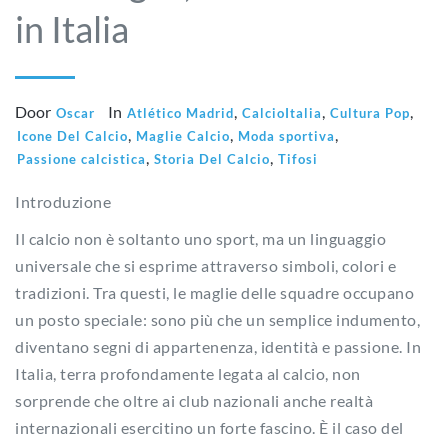
in Italia
Door
In
,
,
,
Oscar
Atlético Madrid
CalcioItalia
Cultura Pop
,
,
,
Icone Del Calcio
Maglie Calcio
Moda sportiva
,
,
Passione calcistica
Storia Del Calcio
Tifosi
Introduzione
Il calcio non è soltanto uno sport, ma un linguaggio
universale che si esprime attraverso simboli, colori e
tradizioni. Tra questi, le maglie delle squadre occupano
un posto speciale: sono più che un semplice indumento,
diventano segni di appartenenza, identità e passione. In
Italia, terra profondamente legata al calcio, non
sorprende che oltre ai club nazionali anche realtà
internazionali esercitino un forte fascino. È il caso del