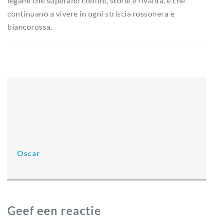
legami che superano confini, storie e rivalità, e che
continuano a vivere in ogni striscia rossonera e
biancorossa.
Oscar
Geef een reactie