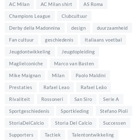
AC Milan
AC Milan shirt
AS Roma
Champions League
Clubcultuur
Derby della Madonnina
design
duurzaamheid
Fan cultuur
geschiedenis
Italiaans voetbal
Jeugdontwikkeling
Jeugdopleiding
MaglieIconiche
Marco van Basten
Mike Maignan
Milan
Paolo Maldini
Prestaties
Rafael Leao
Rafael Leão
Rivaliteit
Rossoneri
San Siro
Serie A
Sportgeschiedenis
Sportkleding
Stefano Pioli
StoriaDelCalcio
Storia Del Calcio
Successen
Supporters
Tactiek
Talentontwikkeling