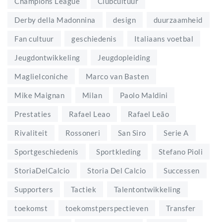
Champions League
Clubcultuur
Derby della Madonnina
design
duurzaamheid
Fan cultuur
geschiedenis
Italiaans voetbal
Jeugdontwikkeling
Jeugdopleiding
MaglieIconiche
Marco van Basten
Mike Maignan
Milan
Paolo Maldini
Prestaties
Rafael Leao
Rafael Leão
Rivaliteit
Rossoneri
San Siro
Serie A
Sportgeschiedenis
Sportkleding
Stefano Pioli
StoriaDelCalcio
Storia Del Calcio
Successen
Supporters
Tactiek
Talentontwikkeling
toekomst
toekomstperspectieven
Transfer