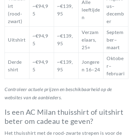
Alle
irt
~€94,9
~€139,
us–
leeftijde
(rood-
5
95
decemb
n
zwart)
er
Verzam
Septem
~€94,9
~€139,
Uitshirt
elaars,
ber–
5
95
25+
maart
Oktobe
Derde
~€94,9
~€139,
Jongere
r–
shirt
5
95
n 16–24
februari
Controleer actuele prijzen en beschikbaarheid op de
websites van de aanbieders.
Is een AC Milan thuisshirt of uitshirt
beter om cadeau te geven?
Het thuisshirt met de rood-zwarte strepen is voor de