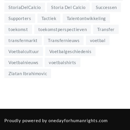
StoriaDelCalcio
Storia Del Calcio
Successen
Supporters
Tactiek
Talentontwikkeling
toekomst
toekomstperspectieven
Transfer
transfermarkt
Transfernieuws
voetbal
Voetbalcultuur
Voetbalgeschiedenis
Voetbalnieuws
voetbalshirts
Zlatan Ibrahimovic
Proudly powered by
onedayforhumanrights.com