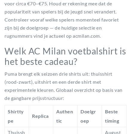
voor circa €70–€75. Houd er rekening mee dat de
populariteit van spelers bij de jeugd snel verandert.
Controleer vooraf welke spelers momenteel favoriet
zijn bij de doelgroep — de huidige selectie en
rugnummers vind je actueel op acmilan.com.
Welk AC Milan voetbalshirt is
het beste cadeau?
Puma brengt elk seizoen drie shirts uit: thuisshirt
(rood-zwart), uitshirt en een derde shirt met
experimentele kleuren. Globaal overzicht op basis van
de gangbare prijsstructuur:
Shirtty
Authen
Doelgr
Beste
Replica
pe
tic
oep
timing
Thuissh
August