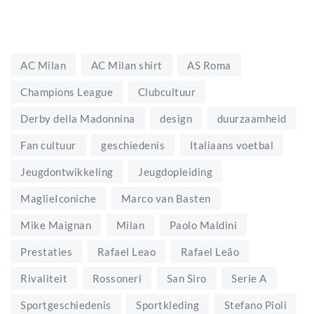
AC Milan
AC Milan shirt
AS Roma
Champions League
Clubcultuur
Derby della Madonnina
design
duurzaamheid
Fan cultuur
geschiedenis
Italiaans voetbal
Jeugdontwikkeling
Jeugdopleiding
MaglieIconiche
Marco van Basten
Mike Maignan
Milan
Paolo Maldini
Prestaties
Rafael Leao
Rafael Leão
Rivaliteit
Rossoneri
San Siro
Serie A
Sportgeschiedenis
Sportkleding
Stefano Pioli