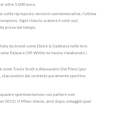
per oltre 5.000 euro.
o più volte riproposto versioni commemorative, l’ultima
hampions. Ogni rilascio scatena il sold-out,
lla prova del tempo.
a citata da brand come Dolce & Gabbana nelle loro
l come Palace e Off-White ne hanno rielaborato i
à come Travis Scott e Alessandro Del Piero (pur
le, staccandosi dal contesto puramente sportivo.
e squadre sperimentarono con pattern non
 nel 2011). Il Milan stesso, anni dopo, omaggiò quel