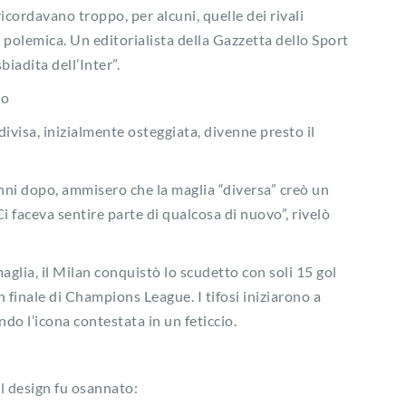
 ricordavano troppo, per alcuni, quelle dei rivali
 polemica. Un editorialista della Gazzetta dello Sport
biadita dell’Inter”.
no
divisa, inizialmente osteggiata, divenne presto il
i anni dopo, ammisero che la maglia “diversa” creò un
Ci faceva sentire parte di qualcosa di nuovo”, rivelò
maglia, il Milan conquistò lo scudetto con soli 15 gol
in finale di Champions League. I tifosi iniziarono a
ando l’icona contestata in un feticcio.
 il design fu osannato: