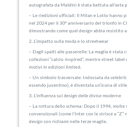
autografata da Maldini è stata battuta all’asta 
– Le riedizioni ufficiali: Il Milan e Lotto hann
nel 2024 per il 30° anniversario del trionfo in C
dimostrando come quel design abbia resistito a
2. L’impatto sulla moda e lo streetwear
– Dagli spalti alle passerelle: La maglia è stat
collezioni “calcio-inspired”, mentre street labe
motivi in edizioni limited.
– Un simbolo trasversale: Indossata da celebrit
essendo juventino), è diventata un’icona di sti
3. L’influenza sul design delle divise moderne
– La rottura dello schema: Dopo il 1994, molt
convenzionali (come l’Inter con le strisce a “Z”
design con richiami nelle terze maglie.