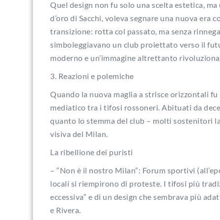
Quel design non fu solo una scelta estetica, ma u
d’oro di Sacchi, voleva segnare una nuova era co
transizione: rotta col passato, ma senza rinnega
simboleggiavano un club proiettato verso il fut
moderno e un’immagine altrettanto rivoluzionar
3. Reazioni e polemiche
Quando la nuova maglia a strisce orizzontali fu
mediatico tra i tifosi rossoneri. Abituati da dece
quanto lo stemma del club – molti sostenitori l
visiva del Milan.
La ribellione dei puristi
– “Non è il nostro Milan”: Forum sportivi (all’ep
locali si riempirono di proteste. I tifosi più tr
eccessiva” e di un design che sembrava più adat
e Rivera.