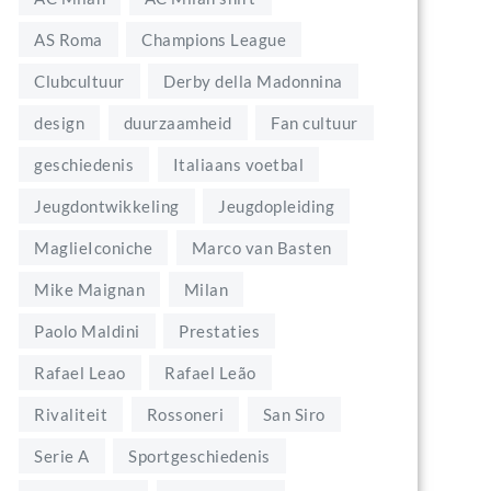
AS Roma
Champions League
Clubcultuur
Derby della Madonnina
design
duurzaamheid
Fan cultuur
geschiedenis
Italiaans voetbal
Jeugdontwikkeling
Jeugdopleiding
MaglieIconiche
Marco van Basten
Mike Maignan
Milan
Paolo Maldini
Prestaties
Rafael Leao
Rafael Leão
Rivaliteit
Rossoneri
San Siro
Serie A
Sportgeschiedenis