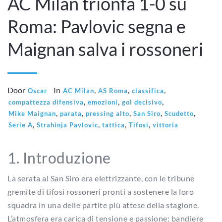
AC Milan trionfa 1-0 su
Roma: Pavlovic segna e
Maignan salva i rossoneri
Door
In
,
,
,
Oscar
AC Milan
AS Roma
classifica
,
,
,
compattezza difensiva
emozioni
gol decisivo
,
,
,
,
,
Mike Maignan
parata
pressing alto
San Siro
Scudetto
,
,
,
,
Serie A
Strahinja Pavlovic
tattica
Tifosi
vittoria
1. Introduzione
La serata al San Siro era elettrizzante, con le tribune
gremite di tifosi rossoneri pronti a sostenere la loro
squadra in una delle partite più attese della stagione.
L’atmosfera era carica di tensione e passione: bandiere