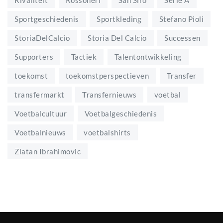
Rivaliteit
Rossoneri
San Siro
Serie A
Sportgeschiedenis
Sportkleding
Stefano Pioli
StoriaDelCalcio
Storia Del Calcio
Successen
Supporters
Tactiek
Talentontwikkeling
toekomst
toekomstperspectieven
Transfer
transfermarkt
Transfernieuws
voetbal
Voetbalcultuur
Voetbalgeschiedenis
Voetbalnieuws
voetbalshirts
Zlatan Ibrahimovic