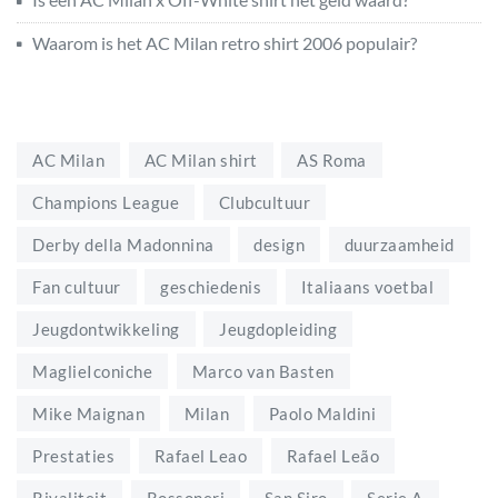
Waarom is het AC Milan retro shirt 2006 populair?
AC Milan
AC Milan shirt
AS Roma
Champions League
Clubcultuur
Derby della Madonnina
design
duurzaamheid
Fan cultuur
geschiedenis
Italiaans voetbal
Jeugdontwikkeling
Jeugdopleiding
MaglieIconiche
Marco van Basten
Mike Maignan
Milan
Paolo Maldini
Prestaties
Rafael Leao
Rafael Leão