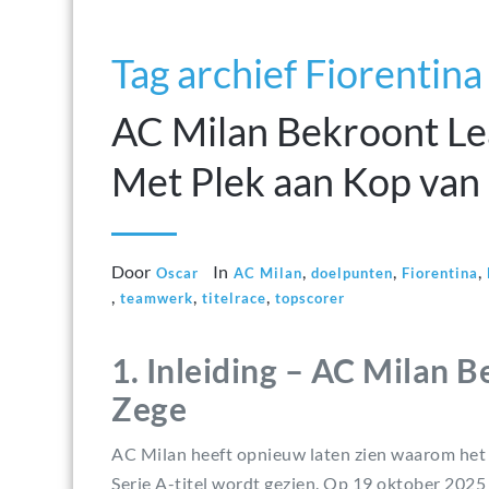
Tag archief Fiorentina
AC Milan Bekroont Le
Met Plek aan Kop van 
Door
In
,
,
,
Oscar
AC Milan
doelpunten
Fiorentina
,
,
,
teamwerk
titelrace
topscorer
1. Inleiding – AC Milan 
Zege
AC Milan heeft opnieuw laten zien waarom het 
Serie A-titel wordt gezien. Op 19 oktober 2025