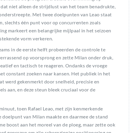
dat niet alleen de strijdlust van het team benadrukte,
 onderstreepte. Met twee doelpunten van Leao staat
, slechts één punt voor op concurrenten zoals
ng markeert een belangrijke mijlpaal in het seizoen
tstekende vorm verkeren.
ams in de eerste helft probeerden de controle te
verrassend op voorsprong en zette Milan onder druk,
tief en tactisch te reageren. Ondanks de vroege
et constant zoeken naar kansen. Het publiek in het
at werd gekenmerkt door snelheid, precisie en
ls aan, en deze steun bleek cruciaal voor de
minuut, toen Rafael Leao, met zijn kenmerkende
te doelpunt van Milan maakte en daarmee de stand
rme boost aan het moreel van de ploeg, maar zette ook
erd geprezen om zijn scherpzinnige positionering en