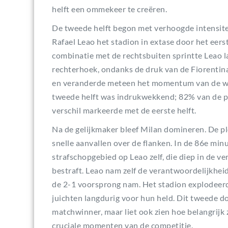
helft een ommekeer te creëren.
De tweede helft begon met verhoogde intensitei
Rafael Leao het stadion in extase door het eer
combinatie met de rechtsbuiten sprintte Leao l
rechterhoek, ondanks de druk van de Fiorentina
en veranderde meteen het momentum van de we
tweede helft was indrukwekkend; 82% van de pa
verschil markeerde met de eerste helft.
Na de gelijkmaker bleef Milan domineren. De p
snelle aanvallen over de flanken. In de 86e min
strafschopgebied op Leao zelf, die diep in de v
bestraft. Leao nam zelf de verantwoordelijkhei
de 2-1 voorsprong nam. Het stadion explodeerde
juichten langdurig voor hun held. Dit tweede do
matchwinner, maar liet ook zien hoe belangrijk 
cruciale momenten van de competitie.