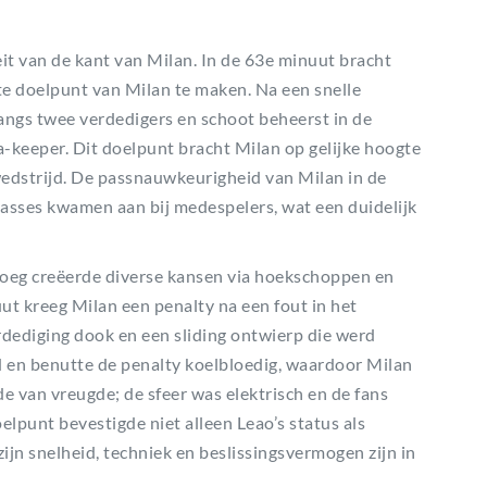
t van de kant van Milan. In de 63e minuut bracht
ste doelpunt van Milan te maken. Na een snelle
angs twee verdedigers en schoot beheerst in de
-keeper. Dit doelpunt bracht Milan op gelijke hoogte
dstrijd. De passnauwkeurigheid van Milan in de
sses kwamen aan bij medespelers, wat een duidelijk
loeg creëerde diverse kansen via hoekschoppen en
uut kreeg Milan een penalty na een fout in het
erdediging dook en een sliding ontwierp die werd
d en benutte de penalty koelbloedig, waardoor Milan
 van vreugde; de sfeer was elektrisch en de fans
elpunt bevestigde niet alleen Leao’s status als
zijn snelheid, techniek en beslissingsvermogen zijn in