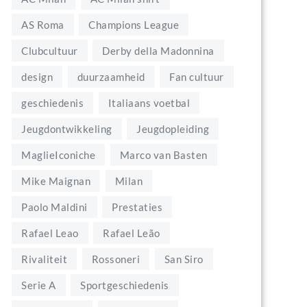
AS Roma
Champions League
Clubcultuur
Derby della Madonnina
design
duurzaamheid
Fan cultuur
geschiedenis
Italiaans voetbal
Jeugdontwikkeling
Jeugdopleiding
MaglieIconiche
Marco van Basten
Mike Maignan
Milan
Paolo Maldini
Prestaties
Rafael Leao
Rafael Leão
Rivaliteit
Rossoneri
San Siro
Serie A
Sportgeschiedenis