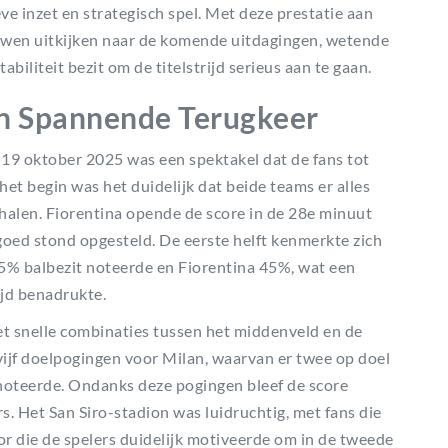
ve inzet en strategisch spel. Met deze prestatie aan
ouwen uitkijken naar de komende uitdagingen, wetende
abiliteit bezit om de titelstrijd serieus aan te gaan.
en Spannende Terugkeer
 19 oktober 2025 was een spektakel dat de fans tot
 het begin was het duidelijk dat beide teams er alles
alen. Fiorentina opende de score in de 28e minuut
 goed stond opgesteld. De eerste helft kenmerkte zich
55% balbezit noteerde en Fiorentina 45%, wat een
ijd benadrukte.
t snelle combinaties tussen het middenveld en de
l vijf doelpogingen voor Milan, waarvan er twee op doel
l noteerde. Ondanks deze pogingen bleef de score
. Het San Siro-stadion was luidruchtig, met fans die
 die de spelers duidelijk motiveerde om in de tweede