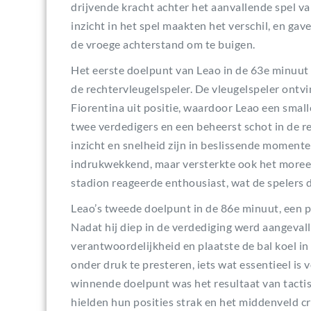
drijvende kracht achter het aanvallende spel va
inzicht in het spel maakten het verschil, en gav
de vroege achterstand om te buigen.
Het eerste doelpunt van Leao in de 63e minuut
de rechtervleugelspeler. De vleugelspeler ontvi
Fiorentina uit positie, waardoor Leao een smal
twee verdedigers en een beheerst schot in de rec
inzicht en snelheid zijn in beslissende momente
indrukwekkend, maar versterkte ook het moreel 
stadion reageerde enthousiast, wat de spelers 
Leao’s tweede doelpunt in de 86e minuut, een pe
Nadat hij diep in de verdediging werd aangevall
verantwoordelijkheid en plaatste de bal koel i
onder druk te presteren, iets wat essentieel is
winnende doelpunt was het resultaat van tactis
hielden hun posities strak en het middenveld 