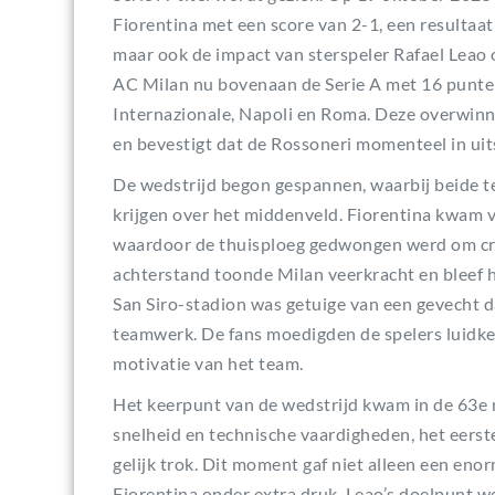
Fiorentina met een score van 2-1, een resultaat 
maar ook de impact van sterspeler Rafael Leao
AC Milan nu bovenaan de Serie A met 16 punten
Internazionale, Napoli en Roma. Deze overwinni
en bevestigt dat de Rossoneri momenteel in ui
De wedstrijd begon gespannen, waarbij beide te
krijgen over het middenveld. Fiorentina kwam 
waardoor de thuisploeg gedwongen werd om crea
achterstand toonde Milan veerkracht en bleef h
San Siro-stadion was getuige van een gevecht d
teamwerk. De fans moedigden de spelers luidkee
motivatie van het team.
Het keerpunt van de wedstrijd kwam in de 63e 
snelheid en technische vaardigheden, het eers
gelijk trok. Dit moment gaf niet alleen een eno
Fiorentina onder extra druk. Leao’s doelpunt w