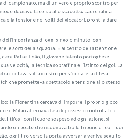
ta di campionato, ma di un vero e proprio scontro per
n modo decisivo la corsa allo scudetto. L’adrenalina
ca e la tensione nei volti dei giocatori, pronti a dare
 dell’importanza di ogni singolo minuto: ogni
e le sorti della squadra. E al centro dell’attenzione,
 c’era Rafael Leão, il giovane talento portoghese
ua velocità, la tecnica sopraffina e l’istinto del gol. La
dra contava sul suo estro per sfondare la difesa
match che prometteva spettacolo e tensione allo stesso
tico: la Fiorentina cercava di imporre il proprio gioco
tre il Milan alternava fasi di possesso controllato e
. I tifosi, con il cuore sospeso ad ogni azione, si
eando un boato che risuonava tra le tribune e i corridoi
eão, ogni tiro verso la porta avversaria veniva seguito