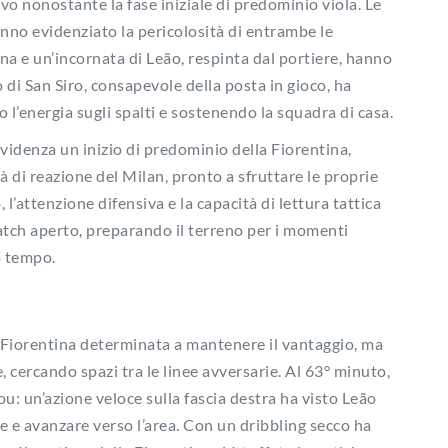
o nonostante la fase iniziale di predominio viola. Le
anno evidenziato la pericolosità di entrambe le
ina e un’incornata di Leão, respinta dal portiere, hanno
 di San Siro, consapevole della posta in gioco, ha
l’energia sugli spalti e sostenendo la squadra di casa.
evidenza un inizio di predominio della Fiorentina,
à di reazione del Milan, pronto a sfruttare le proprie
l’attenzione difensiva e la capacità di lettura tattica
tch aperto, preparando il terreno per i momenti
o tempo.
 Fiorentina determinata a mantenere il vantaggio, ma
 cercando spazi tra le linee avversarie. Al 63° minuto,
u: un’azione veloce sulla fascia destra ha visto Leão
ne e avanzare verso l’area. Con un dribbling secco ha