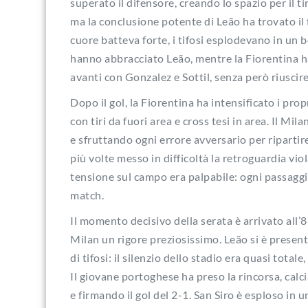
superato il difensore, creando lo spazio per il tir
ma la conclusione potente di Leão ha trovato il f
cuore batteva forte, i tifosi esplodevano in un b
hanno abbracciato Leão, mentre la Fiorentina h
avanti con Gonzalez e Sottil, senza però riuscire
Dopo il gol, la Fiorentina ha intensificato i propr
con tiri da fuori area e cross tesi in area. Il M
e sfruttando ogni errore avversario per ripartir
più volte messo in difficoltà la retroguardia viol
tensione sul campo era palpabile: ogni passaggi
match.
Il momento decisivo della serata è arrivato all’
Milan un rigore preziosissimo. Leão si è present
di tifosi: il silenzio dello stadio era quasi totale
Il giovane portoghese ha preso la rincorsa, calc
e firmando il gol del 2-1. San Siro è esploso in u