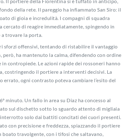
o. Il portiere della Fiorentina si è tuffato in anticipo,
ondo della rete. Il pareggio ha infiammato San Siro: il
oato di gioia e incredulità. I compagni di squadra
a cercato di reagire immediatamente, spingendo in
 a trovare la porta.
i sforzi offensivi, tentando di ristabilire il vantaggio
ilan, però, ha mantenuto la calma, difendendo con ordine
e in contropiede. Le azioni rapide dei rossoneri hanno
a, costringendo il portiere a interventi decisivi. La
o errato, ogni contrasto poteva cambiare l’esito del
86° minuto. Un fallo in area su Diaz ha concesso al
ato sul dischetto sotto lo sguardo attento di migliaia
, interrotto solo dai battiti concitati dei cuori presenti.
iato con precisione e freddezza, spiazzando il portiere
n boato travolgente, con i tifosi che saltavano,