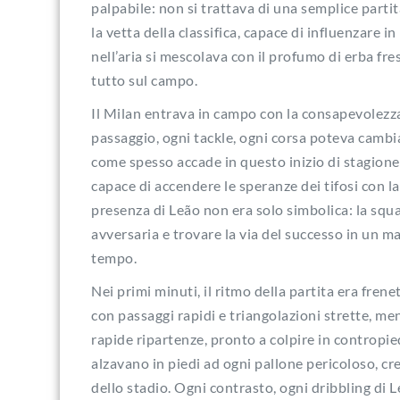
palpabile: non si trattava di una semplice parti
la vetta della classifica, capace di influenzare i
nell’aria si mescolava con il profumo di erba fres
tutto sul campo.
Il Milan entrava in campo con la consapevolezza
passaggio, ogni tackle, ogni corsa poteva cambiar
come spesso accade in questo inizio di stagione,
capace di accendere le speranze dei tifosi con la s
presenza di Leão non era solo simbolica: la squa
avversaria e trovare la via del successo in un 
tempo.
Nei primi minuti, il ritmo della partita era frene
con passaggi rapidi e triangolazioni strette, men
rapide ripartenze, pronto a colpire in contropiede
alzavano in piedi ad ogni pallone pericoloso, cr
dello stadio. Ogni contrasto, ogni dribbling di L