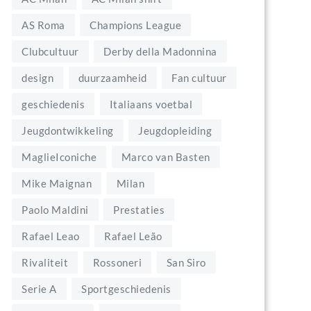
AS Roma
Champions League
Clubcultuur
Derby della Madonnina
design
duurzaamheid
Fan cultuur
geschiedenis
Italiaans voetbal
Jeugdontwikkeling
Jeugdopleiding
MaglieIconiche
Marco van Basten
Mike Maignan
Milan
Paolo Maldini
Prestaties
Rafael Leao
Rafael Leão
Rivaliteit
Rossoneri
San Siro
Serie A
Sportgeschiedenis