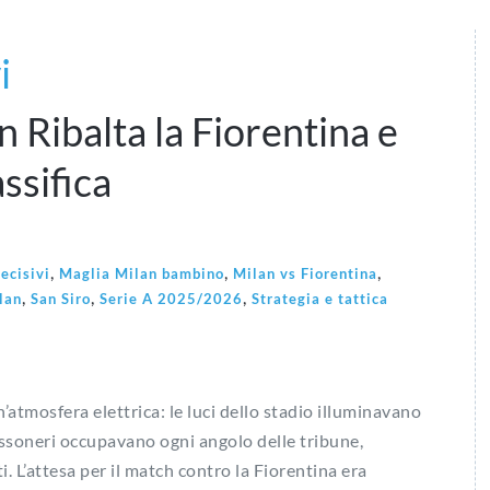
i
n Ribalta la Fiorentina e
assifica
,
,
,
ecisivi
Maglia Milan bambino
Milan vs Fiorentina
,
,
,
lan
San Siro
Serie A 2025/2026
Strategia e tattica
n’atmosfera elettrica: le luci dello stadio illuminavano
rossoneri occupavano ogni angolo delle tribune,
 L’attesa per il match contro la Fiorentina era