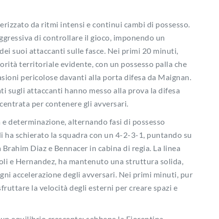
tterizzato da ritmi intensi e continui cambi di possesso.
gressiva di controllare il gioco, imponendo un
dei suoi attaccanti sulle fasce. Nei primi 20 minuti,
iorità territoriale evidente, con un possesso palla che
asioni pericolose davanti alla porta difesa da Maignan.
ati sugli attaccanti hanno messo alla prova la difesa
entrata per contenere gli avversari.
a e determinazione, alternando fasi di possesso
oli ha schierato la squadra con un 4-2-3-1, puntando su
Brahim Diaz e Bennacer in cabina di regia. La linea
li e Hernandez, ha mantenuto una struttura solida,
gni accelerazione degli avversari. Nei primi minuti, pur
ruttare la velocità degli esterni per creare spazi e
un equilibrio crescente: sebbene la Fiorentina