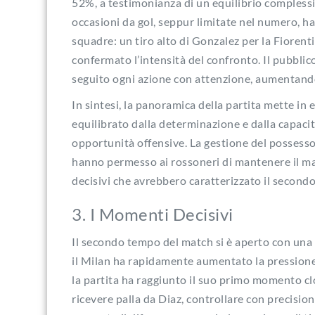
52%, a testimonianza di un equilibrio complessiv
occasioni da gol, seppur limitate nel numero, h
squadre: un tiro alto di Gonzalez per la Fiorent
confermato l’intensità del confronto. Il pubblico
seguito ogni azione con attenzione, aumentando 
In sintesi, la panoramica della partita mette in 
equilibrato dalla determinazione e dalla capacit
opportunità offensive. La gestione del possesso, 
hanno permesso ai rossoneri di mantenere il ma
decisivi che avrebbero caratterizzato il second
3. I Momenti Decisivi
Il secondo tempo del match si è aperto con una
il Milan ha rapidamente aumentato la pressione,
la partita ha raggiunto il suo primo momento clo
ricevere palla da Diaz, controllare con precisio