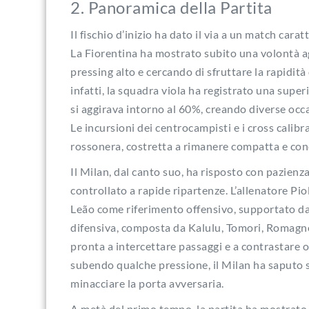
2. Panoramica della Partita
Il fischio d’inizio ha dato il via a un match cara
La Fiorentina ha mostrato subito una volontà ag
pressing alto e cercando di sfruttare la rapidità 
infatti, la squadra viola ha registrato una super
si aggirava intorno al 60%, creando diverse occ
Le incursioni dei centrocampisti e i cross calibr
rossonera, costretta a rimanere compatta e conc
Il Milan, dal canto suo, ha risposto con pazienz
controllato a rapide ripartenze. L’allenatore Pi
Leão come riferimento offensivo, supportato da 
difensiva, composta da Kalulu, Tomori, Romagno
pronta a intercettare passaggi e a contrastare o
subendo qualche pressione, il Milan ha saputo sf
minacciare la porta avversaria.
A metà del primo tempo, la partita ha mostrato 