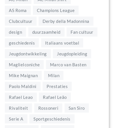
AS Roma
Champions League
Clubcultuur
Derby della Madonnina
design
duurzaamheid
Fan cultuur
geschiedenis
Italiaans voetbal
Jeugdontwikkeling
Jeugdopleiding
MaglieIconiche
Marco van Basten
Mike Maignan
Milan
Paolo Maldini
Prestaties
Rafael Leao
Rafael Leão
Rivaliteit
Rossoneri
San Siro
Serie A
Sportgeschiedenis