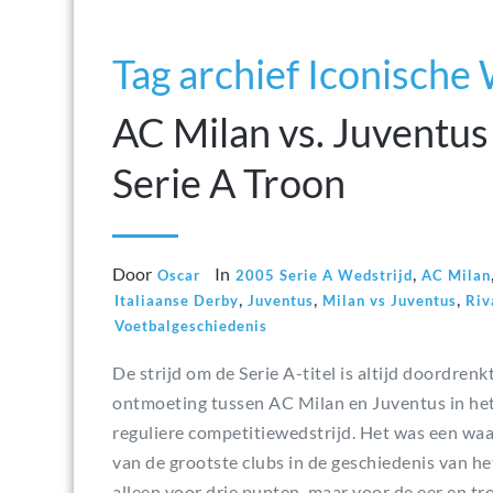
Tag archief Iconische
AC Milan vs. Juventus
Serie A Troon
Door
In
,
Oscar
2005 Serie A Wedstrijd
AC Milan
,
,
,
Italiaanse Derby
Juventus
Milan vs Juventus
Riv
Voetbalgeschiedenis
De strijd om de Serie A-titel is altijd doordrenk
ontmoeting tussen AC Milan en Juventus in he
reguliere competitiewedstrijd. Het was een waa
van de grootste clubs in de geschiedenis van he
alleen voor drie punten, maar voor de eer en tr