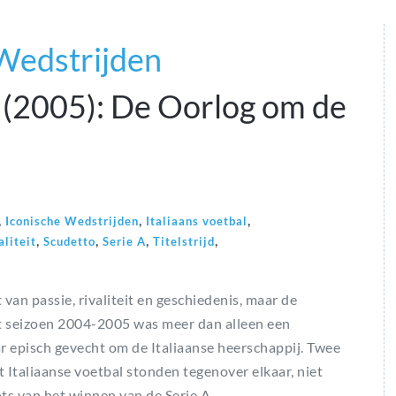
 Wedstrijden
 (2005): De Oorlog om de
,
,
,
Iconische Wedstrijden
Italiaans voetbal
,
,
,
,
aliteit
Scudetto
Serie A
Titelstrijd
t van passie, rivaliteit en geschiedenis, maar de
t seizoen 2004-2005 was meer dan alleen een
r episch gevecht om de Italiaanse heerschappij. Twee
t Italiaanse voetbal stonden tegenover elkaar, niet
ots van het winnen van de Serie A.