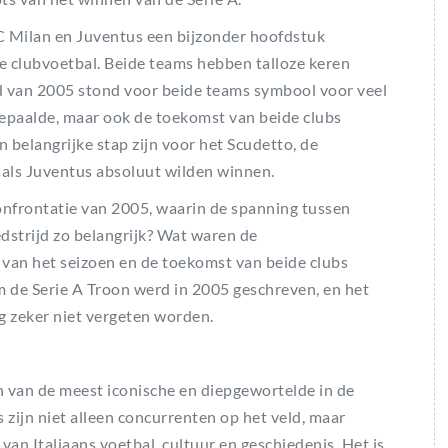
 AC Milan en Juventus een bijzonder hoofdstuk
se clubvoetbal. Beide teams hebben talloze keren
d van 2005 stond voor beide teams symbool voor veel
bepaalde, maar ook de toekomst van beide clubs
n belangrijke stap zijn voor het Scudetto, de
n als Juventus absoluut wilden winnen.
confrontatie van 2005, waarin de spanning tussen
strijd zo belangrijk? Wat waren de
 van het seizoen en de toekomst van beide clubs
 de Serie A Troon werd in 2005 geschreven, en het
 zeker niet vergeten worden.
en van de meest iconische en diepgewortelde in de
 zijn niet alleen concurrenten op het veld, maar
an Italiaans voetbal, cultuur en geschiedenis. Het is