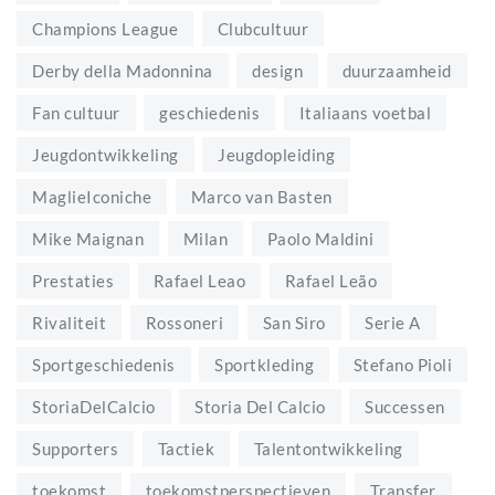
Champions League
Clubcultuur
Derby della Madonnina
design
duurzaamheid
Fan cultuur
geschiedenis
Italiaans voetbal
Jeugdontwikkeling
Jeugdopleiding
MaglieIconiche
Marco van Basten
Mike Maignan
Milan
Paolo Maldini
Prestaties
Rafael Leao
Rafael Leão
Rivaliteit
Rossoneri
San Siro
Serie A
Sportgeschiedenis
Sportkleding
Stefano Pioli
StoriaDelCalcio
Storia Del Calcio
Successen
Supporters
Tactiek
Talentontwikkeling
toekomst
toekomstperspectieven
Transfer