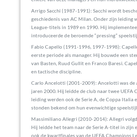
Arrigo Sacchi (1987-1991): Sacchi wordt besch
geschiedenis van AC Milan. Onder zijn leidi
League-titels in 1989 en 1990. Hij implementee
introduceerde de beroemde “pressing” speelstij
Fabio Capello (1991-1996, 1997-1998): Capello l
eerste periode als manager. Hij bouwde een ste
van Basten, Ruud Gullit en Franco Baresi. Capel
en tactische discipline.
Carlo Ancelotti (2001-2009): Ancelotti was de 
jaren 2000. Hij leidde de club naar twee UEFA 
leiding werden ook de Serie A, de Coppa Itali
stonden bekend om hun evenwichtige speelstijl 
Massimiliano Allegri (2010-2014): Allegri volg
Hij leidde het team naar de Serie A-titel in zijn
ook de kwartfinales van de UEFA Champions Lea