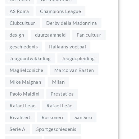
AS Roma
Champions League
Clubcultuur
Derby della Madonnina
design
duurzaamheid
Fan cultuur
geschiedenis
Italiaans voetbal
Jeugdontwikkeling
Jeugdopleiding
MaglieIconiche
Marco van Basten
Mike Maignan
Milan
Paolo Maldini
Prestaties
Rafael Leao
Rafael Leão
Rivaliteit
Rossoneri
San Siro
Serie A
Sportgeschiedenis