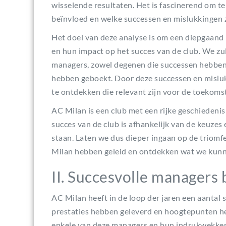
wisselende resultaten. Het is fascinerend om 
beïnvloed en welke successen en mislukkingen
Het doel van deze analyse is om een diepgaand i
en hun impact op het succes van de club. We zul
managers, zowel degenen die successen hebben 
hebben geboekt. Door deze successen en mislu
te ontdekken die relevant zijn voor de toekoms
AC Milan is een club met een rijke geschiedenis
succes van de club is afhankelijk van de keuzes
staan. Laten we dus dieper ingaan op de triomf
Milan hebben geleid en ontdekken wat we kunn
II. Succesvolle managers 
AC Milan heeft in de loop der jaren een aantal 
prestaties hebben geleverd en hoogtepunten he
enkele van deze managers en hun indrukwekkend