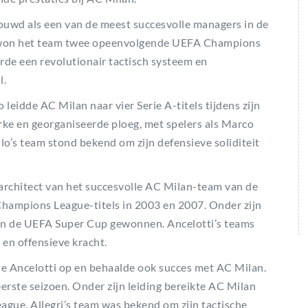
ouwd als een van de meest succesvolle managers in de
ng won het team twee opeenvolgende UEFA Champions
rde een revolutionair tactisch systeem en
l.
eidde AC Milan naar vier Serie A-titels tijdens zijn
rke en georganiseerde ploeg, met spelers als Marco
lo’s team stond bekend om zijn defensieve soliditeit
architect van het succesvolle AC Milan-team van de
Champions League-titels in 2003 en 2007. Onder zijn
a en de UEFA Super Cup gewonnen. Ancelotti’s teams
en offensieve kracht.
de Ancelotti op en behaalde ook succes met AC Milan.
 eerste seizoen. Onder zijn leiding bereikte AC Milan
gue. Allegri’s team was bekend om zijn tactische