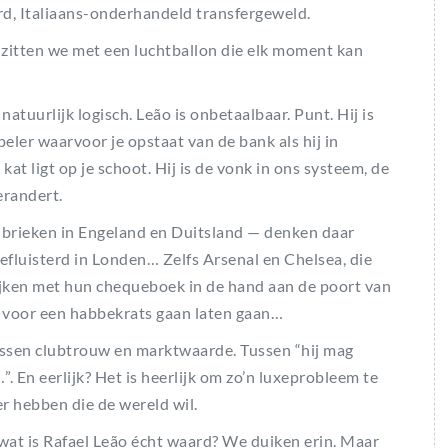
rd, Italiaans-onderhandeld transfergeweld.
of zitten we met een luchtballon die elk moment kan
tuurlijk logisch. Leão is onbetaalbaar. Punt. Hij is
peler waarvoor je opstaat van de bank als hij in
 kat ligt op je schoot. Hij is de vonk in ons systeem, de
erandert.
ubrieken in Engeland en Duitsland — denken daar
efluisterd in Londen… Zelfs Arsenal en Chelsea, die
ijken met hun chequeboek in de hand aan de poort van
 voor een habbekrats gaan laten gaan…
 Tussen clubtrouw en marktwaarde. Tussen “hij mag
. En eerlijk? Het is heerlijk om zo’n luxeprobleem te
r hebben die de wereld wil.
: wat is Rafael Leão écht waard? We duiken erin. Maar