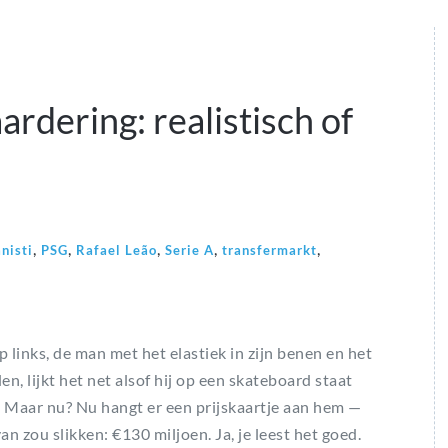
dering: realistisch of
,
,
,
,
,
nisti
PSG
Rafael Leão
Serie A
transfermarkt
links, de man met het elastiek in zijn benen en het
len, lijkt het net alsof hij op een skateboard staat
dt. Maar nu? Nu hangt er een prijskaartje aan hem —
n zou slikken: €130 miljoen. Ja, je leest het goed.