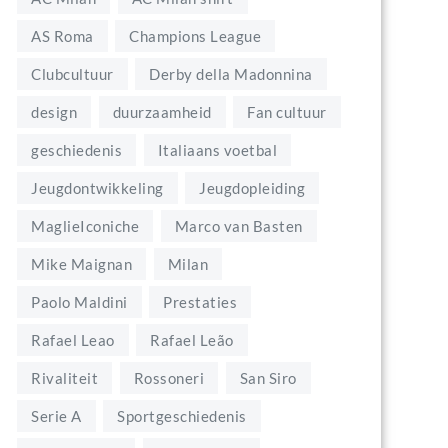
AS Roma
Champions League
Clubcultuur
Derby della Madonnina
design
duurzaamheid
Fan cultuur
geschiedenis
Italiaans voetbal
Jeugdontwikkeling
Jeugdopleiding
MaglieIconiche
Marco van Basten
Mike Maignan
Milan
Paolo Maldini
Prestaties
Rafael Leao
Rafael Leão
Rivaliteit
Rossoneri
San Siro
Serie A
Sportgeschiedenis