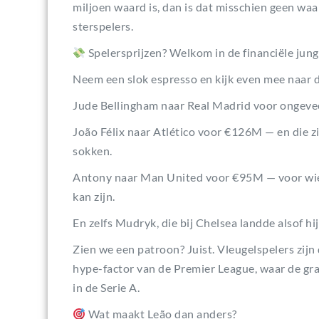
miljoen waard is, dan is dat misschien geen wa
sterspelers.
Spelersprijzen? Welkom in de financiële jung
Neem een slok espresso en kijk even mee naar de
Jude Bellingham naar Real Madrid voor ongev
João Félix naar Atlético voor €126M — en die zi
sokken.
Antony naar Man United voor €95M — voor wie 
kan zijn.
En zelfs Mudryk, die bij Chelsea landde alsof h
Zien we een patroon? Juist. Vleugelspelers zijn
hype-factor van de Premier League, waar de gr
in de Serie A.
Wat maakt Leão dan anders?