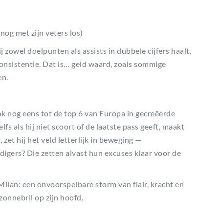
 nog met zijn veters los)
j zowel doelpunten als assists in dubbele cijfers haalt.
s consistentie. Dat is… geld waard, zoals sommige
en.
ok nog eens tot de top 6 van Europa in gecreëerde
s als hij niet scoort of de laatste pass geeft, maakt
 zet hij het veld letterlijk in beweging —
digers? Die zetten alvast hun excuses klaar voor de
Milan: een onvoorspelbare storm van flair, kracht en
zonnebril op zijn hoofd.