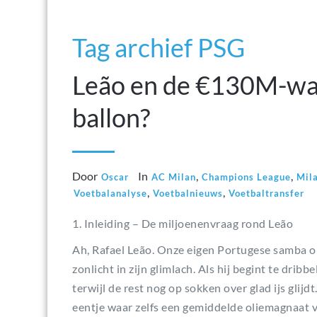
Tag archief PSG
Leão en de €130M-waar
ballon?
Door
In
,
,
Oscar
AC Milan
Champions League
Mila
,
,
Voetbalanalyse
Voetbalnieuws
Voetbaltransfer
1. Inleiding – De miljoenenvraag rond Leão
Ah, Rafael Leão. Onze eigen Portugese samba op 
zonlicht in zijn glimlach. Als hij begint te dribbe
terwijl de rest nog op sokken over glad ijs glij
eentje waar zelfs een gemiddelde oliemagnaat va