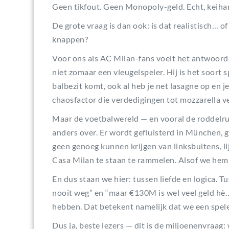
Geen tikfout. Geen Monopoly-geld. Echt, keiha
De grote vraag is dan ook: is dat realistisch… 
knappen?
Voor ons als AC Milan-fans voelt het antwoord na
niet zomaar een vleugelspeler. Hij is het soort s
balbezit komt, ook al heb je net lasagne op en je
chaosfactor die verdedigingen tot mozzarella v
Maar de voetbalwereld — en vooral de roddelr
anders over. Er wordt gefluisterd in München, g
geen genoeg kunnen krijgen van linksbuitens, l
Casa Milan te staan te rammelen. Alsof we hem
En dus staan we hier: tussen liefde en logica.
nooit weg” en “maar €130M is wel veel geld hè…”
hebben. Dat betekent namelijk dat we een spele
Dus ja, beste lezers — dit is de miljoenenvraag