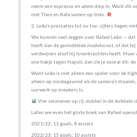
neem een espresso en adem diep in. Want dit v
met Theo en Rafa samen op links.
2. Leão’s prestaties tot nu toe: cijfers liegen nie
We kunnen veel zeggen over Rafael Leão — dat hi
heeft dan de gemiddelde modelscout, of dat hi
verdwijnen alsof hij toverkrachten heeft. Maar a
ene hakje tegen Napoli, dan zie je vooral dit: de c
Want Leão is niet alleen een speler voor de highl
alleen op zondagavond als de camera’s draaien, m
uurwerk op sneakers is.
Vier seizoenen op rij: dubbel in de dubbele ci
Laten we even het grote boek van Rafael opens
2021/22: 11 goals, 8 assists
2022/23: 15 goals, 10 assists