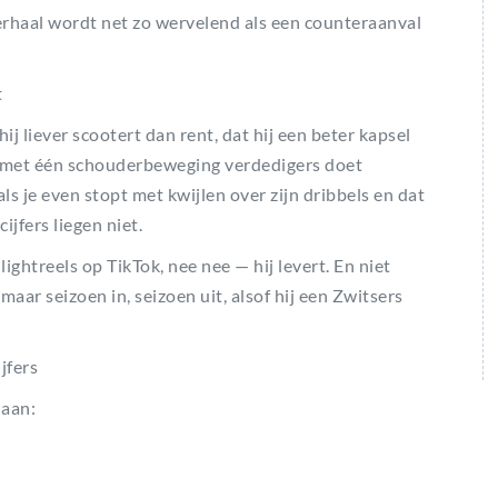
erhaal wordt net zo wervelend als een counteraanval
t
j liever scootert dan rent, dat hij een beter kapsel
j met één schouderbeweging verdedigers doet
ls je even stopt met kwijlen over zijn dribbels en dat
ijfers liegen niet.
ightreels op TikTok, nee nee — hij levert. En niet
aar seizoen in, seizoen uit, alsof hij een Zwitsers
jfers
laan: