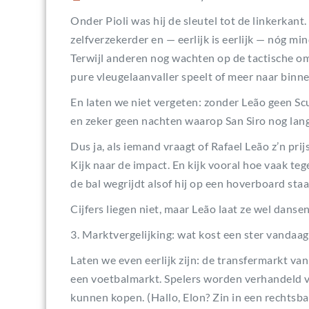
Onder Pioli was hij de sleutel tot de linkerkant.
zelfverzekerder en — eerlijk is eerlijk — nóg mi
Terwijl anderen nog wachten op de tactische omsc
pure vleugelaanvaller speelt of meer naar binne
En laten we niet vergeten: zonder Leão geen S
en zeker geen nachten waarop San Siro nog lang
Dus ja, als iemand vraagt of Rafael Leão z’n prij
Kijk naar de impact. En kijk vooral hoe vaak t
de bal wegrijdt alsof hij op een hoverboard staa
Cijfers liegen niet, maar Leão laat ze wel danse
3. Marktvergelijking: wat kost een ster vandaag
Laten we even eerlijk zijn: de transfermarkt v
een voetbalmarkt. Spelers worden verhandeld v
kunnen kopen. (Hallo, Elon? Zin in een rechtsb