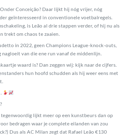
 Onder Conceição? Daar lijkt hij nóg vrijer, nóg
nder geïnteresseerd in conventionele voetbalregels.
hakeling, is Leão al drie stappen verder, of hij nu als
n trekt om chaos te zaaien.
cudetto in 2022, geen Champions League-knock-outs,
 nagloeit van die ene run vanaf de middenlijn.
skaartje waard is? Dan zeggen wij: kijk naar de cijfers.
egenstanders hun hoofd schudden als hij weer eens met
t.
n.
?
an tegenwoordig lijkt meer op een kunstbeurs dan op
oor bedragen waar je complete eilanden van zou
ack?) Dus als AC Milan zegt dat Rafael Leão €130