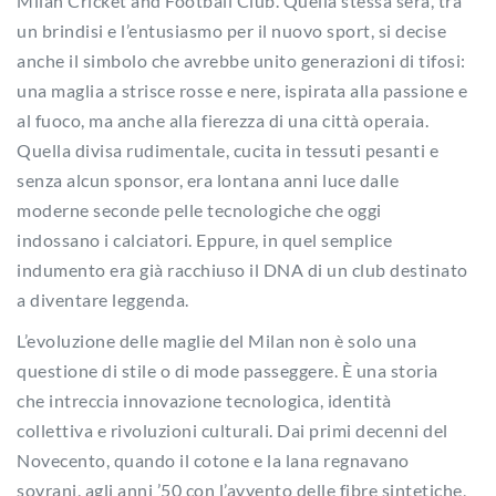
Milan Cricket and Football Club. Quella stessa sera, tra
un brindisi e l’entusiasmo per il nuovo sport, si decise
anche il simbolo che avrebbe unito generazioni di tifosi:
una maglia a strisce rosse e nere, ispirata alla passione e
al fuoco, ma anche alla fierezza di una città operaia.
Quella divisa rudimentale, cucita in tessuti pesanti e
senza alcun sponsor, era lontana anni luce dalle
moderne seconde pelle tecnologiche che oggi
indossano i calciatori. Eppure, in quel semplice
indumento era già racchiuso il DNA di un club destinato
a diventare leggenda.
L’evoluzione delle maglie del Milan non è solo una
questione di stile o di mode passeggere. È una storia
che intreccia innovazione tecnologica, identità
collettiva e rivoluzioni culturali. Dai primi decenni del
Novecento, quando il cotone e la lana regnavano
sovrani, agli anni ’50 con l’avvento delle fibre sintetiche,