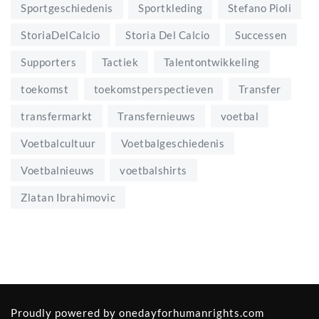
Sportgeschiedenis
Sportkleding
Stefano Pioli
StoriaDelCalcio
Storia Del Calcio
Successen
Supporters
Tactiek
Talentontwikkeling
toekomst
toekomstperspectieven
Transfer
transfermarkt
Transfernieuws
voetbal
Voetbalcultuur
Voetbalgeschiedenis
Voetbalnieuws
voetbalshirts
Zlatan Ibrahimovic
Proudly powered by
onedayforhumanrights.com