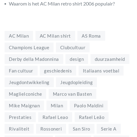
Waarom is het AC Milan retro shirt 2006 populair?
AC Milan
AC Milan shirt
AS Roma
Champions League
Clubcultuur
Derby della Madonnina
design
duurzaamheid
Fan cultuur
geschiedenis
Italiaans voetbal
Jeugdontwikkeling
Jeugdopleiding
MaglieIconiche
Marco van Basten
Mike Maignan
Milan
Paolo Maldini
Prestaties
Rafael Leao
Rafael Leão
Rivaliteit
Rossoneri
San Siro
Serie A