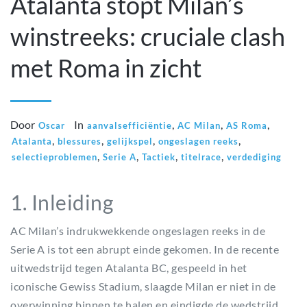
Atalanta stopt Milan’s
winstreeks: cruciale clash
met Roma in zicht
Door
In
,
,
,
Oscar
aanvalsefficiëntie
AC Milan
AS Roma
,
,
,
,
Atalanta
blessures
gelijkspel
ongeslagen reeks
,
,
,
,
selectieproblemen
Serie A
Tactiek
titelrace
verdediging
1. Inleiding
AC Milan’s indrukwekkende ongeslagen reeks in de
Serie A is tot een abrupt einde gekomen. In de recente
uitwedstrijd tegen Atalanta BC, gespeeld in het
iconische Gewiss Stadium, slaagde Milan er niet in de
overwinning binnen te halen en eindigde de wedstrijd