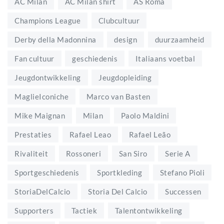
AC Milan
AC Milan shirt
AS Roma
Champions League
Clubcultuur
Derby della Madonnina
design
duurzaamheid
Fan cultuur
geschiedenis
Italiaans voetbal
Jeugdontwikkeling
Jeugdopleiding
MaglieIconiche
Marco van Basten
Mike Maignan
Milan
Paolo Maldini
Prestaties
Rafael Leao
Rafael Leão
Rivaliteit
Rossoneri
San Siro
Serie A
Sportgeschiedenis
Sportkleding
Stefano Pioli
StoriaDelCalcio
Storia Del Calcio
Successen
Supporters
Tactiek
Talentontwikkeling