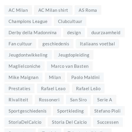
AC Milan
AC Milan shirt
AS Roma
Champions League
Clubcultuur
Derby della Madonnina
design
duurzaamheid
Fan cultuur
geschiedenis
Italiaans voetbal
Jeugdontwikkeling
Jeugdopleiding
MaglieIconiche
Marco van Basten
Mike Maignan
Milan
Paolo Maldini
Prestaties
Rafael Leao
Rafael Leão
Rivaliteit
Rossoneri
San Siro
Serie A
Sportgeschiedenis
Sportkleding
Stefano Pioli
StoriaDelCalcio
Storia Del Calcio
Successen