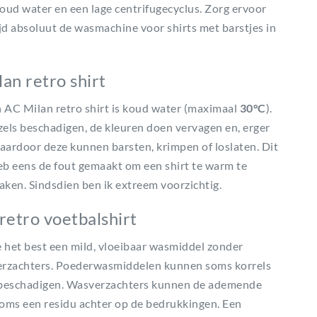
ud water en een lage centrifugecyclus. Zorg ervoor
jd absoluut de wasmachine voor shirts met barstjes in
n retro shirt
 AC Milan retro shirt is koud water (maximaal
30°C
).
ls beschadigen, de kleuren doen vervagen en, erger
aardoor deze kunnen barsten, krimpen of loslaten. Dit
eb eens de fout gemaakt om een shirt te warm te
en. Sindsdien ben ik extreem voorzichtig.
etro voetbalshirt
e het best een mild, vloeibaar wasmiddel zonder
verzachters. Poederwasmiddelen kunnen soms korrels
ls beschadigen. Wasverzachters kunnen de ademende
soms een residu achter op de bedrukkingen. Een