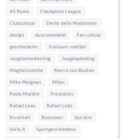
AS Roma
Champions League
Clubcultuur
Derby della Madonnina
design
duurzaamheid
Fan cultuur
geschiedenis
Italiaans voetbal
Jeugdontwikkeling
Jeugdopleiding
MaglieIconiche
Marco van Basten
Mike Maignan
Milan
Paolo Maldini
Prestaties
Rafael Leao
Rafael Leão
Rivaliteit
Rossoneri
San Siro
Serie A
Sportgeschiedenis