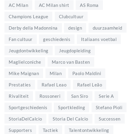
AC Milan
AC Milan shirt
AS Roma
Champions League
Clubcultuur
Derby della Madonnina
design
duurzaamheid
Fan cultuur
geschiedenis
Italiaans voetbal
Jeugdontwikkeling
Jeugdopleiding
MaglieIconiche
Marco van Basten
Mike Maignan
Milan
Paolo Maldini
Prestaties
Rafael Leao
Rafael Leão
Rivaliteit
Rossoneri
San Siro
Serie A
Sportgeschiedenis
Sportkleding
Stefano Pioli
StoriaDelCalcio
Storia Del Calcio
Successen
Supporters
Tactiek
Talentontwikkeling