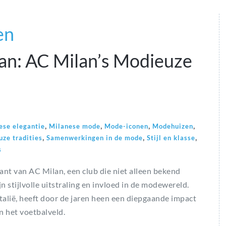
en
aan: AC Milan’s Modieuze
,
,
,
,
ese elegantie
Milanese mode
Mode-iconen
Modehuizen
,
,
,
ze tradities
Samenwerkingen in de mode
Stijl en klasse
s
nt van AC Milan, een club die niet alleen bekend
n stijlvolle uitstraling en invloed in de modewereld.
alië, heeft door de jaren heen een diepgaande impact
n het voetbalveld.