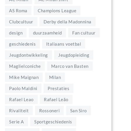
AS Roma
Champions League
Clubcultuur
Derby della Madonnina
design
duurzaamheid
Fan cultuur
geschiedenis
Italiaans voetbal
Jeugdontwikkeling
Jeugdopleiding
MaglieIconiche
Marco van Basten
Mike Maignan
Milan
Paolo Maldini
Prestaties
Rafael Leao
Rafael Leão
Rivaliteit
Rossoneri
San Siro
Serie A
Sportgeschiedenis