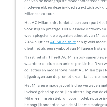
een van de belangrijkste modehoofdsteden ter 
modewereld, en deze invloed strekt zich ook uit
Milanese cultuur.
Het AC Milan-shirt is niet alleen een sportkle
voor stijl en prestige. Het klassieke ontwerp 
weerspiegelen de elegante esthetiek van Milaan 
2024 blijft het
AC Milan shirt
een gewild mode-i
dient het als een symbool van Milanese trots en 
Naast het shirt heeft AC Milan ook samengew
waardoor de club een unieke positie heeft ver
collecties en modeshows heeft AC Milan zijn s
bijgedragen aan de promotie van Italiaanse mod
Het Milanese modegevoel is diep verweven met 
invloed gehad op de stijl en uitstraling van de c
Milan een inspiratiebron voor modebewuste indi
belangrijk onderdeel van de Milanese modegesc