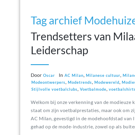
Tag archief Modehuiz
Trendsetters van Mil
Leiderschap
Door
In
,
,
Oscar
AC Milan
Milanese cultuur
Milan
,
,
,
Modeontwerpers
Modetrends
Modewereld
Modieu
,
,
Stijlvolle voetbalclubs
Voetbalmode
voetbalshirt
Welkom bij onze verkenning van de modieuze ka
staat om zijn voetbalprestaties, maar ook om zij
AC Milan, gevestigd in de modehoofdstad van It
gehad op de mode-industrie, zowel op als buite