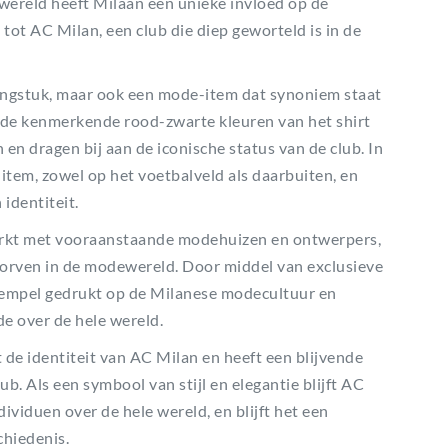
wereld heeft Milaan een unieke invloed op de
 tot AC Milan, een club die diep geworteld is in de
dingstuk, maar ook een mode-item dat synoniem staat
en de kenmerkende rood-zwarte kleuren van het shirt
en dragen bij aan de iconische status van de club. In
tem, zowel op het voetbalveld als daarbuiten, en
identiteit.
erkt met vooraanstaande modehuizen en ontwerpers,
worven in de modewereld. Door middel van exclusieve
tempel gedrukt op de Milanese modecultuur en
e over de hele wereld.
de identiteit van AC Milan en heeft een blijvende
lub. Als een symbool van stijl en elegantie blijft AC
viduen over de hele wereld, en blijft het een
hiedenis.