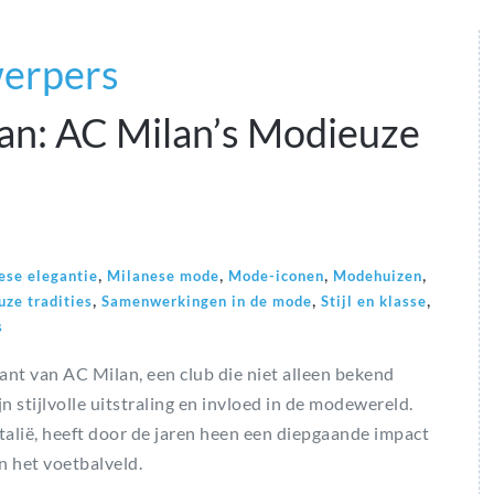
werpers
aan: AC Milan’s Modieuze
,
,
,
,
ese elegantie
Milanese mode
Mode-iconen
Modehuizen
,
,
,
ze tradities
Samenwerkingen in de mode
Stijl en klasse
s
nt van AC Milan, een club die niet alleen bekend
n stijlvolle uitstraling en invloed in de modewereld.
alië, heeft door de jaren heen een diepgaande impact
n het voetbalveld.