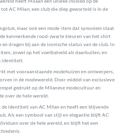
wereld heeft Milaan een unieke invloed op de
 tot AC Milan, een club die diep geworteld is in de
dingstuk, maar ook een mode-item dat synoniem staat
en de kenmerkende rood-zwarte kleuren van het shirt
en dragen bij aan de iconische status van de club. In
tem, zowel op het voetbalveld als daarbuiten, en
identiteit.
erkt met vooraanstaande modehuizen en ontwerpers,
worven in de modewereld. Door middel van exclusieve
tempel gedrukt op de Milanese modecultuur en
e over de hele wereld.
de identiteit van AC Milan en heeft een blijvende
lub. Als een symbool van stijl en elegantie blijft AC
viduen over de hele wereld, en blijft het een
hiedenis.