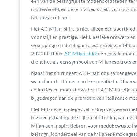
een van de belangrijkste modehoofdsteden ter 
modewereld, en deze invloed strekt zich ook uit
Milanese cultuur.
Het AC Milan-shirt is niet alleen een sportkle
voor stijl en prestige. Het klassieke ontwerp 
weerspiegelen de elegante esthetiek van Milaan 
2024 blijft het
AC Milan shirt
een gewild mode-i
dient het als een symbool van Milanese trots en 
Naast het shirt heeft AC Milan ook samengew
waardoor de club een unieke positie heeft ver
collecties en modeshows heeft AC Milan zijn s
bijgedragen aan de promotie van Italiaanse mod
Het Milanese modegevoel is diep verweven met 
invloed gehad op de stijl en uitstraling van de c
Milan een inspiratiebron voor modebewuste indi
belangrijk onderdeel van de Milanese modegesc