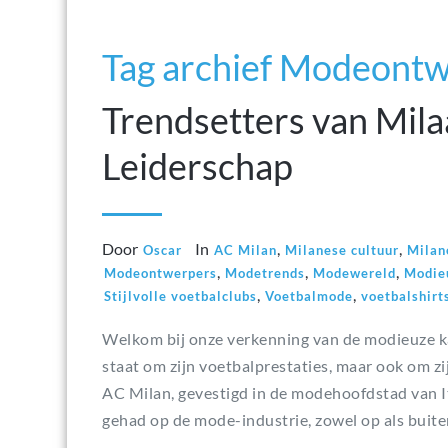
Tag archief Modeont
Trendsetters van Mil
Leiderschap
Door
In
,
,
Oscar
AC Milan
Milanese cultuur
Milan
,
,
,
Modeontwerpers
Modetrends
Modewereld
Modieu
,
,
Stijlvolle voetbalclubs
Voetbalmode
voetbalshirt
Welkom bij onze verkenning van de modieuze ka
staat om zijn voetbalprestaties, maar ook om zij
AC Milan, gevestigd in de modehoofdstad van It
gehad op de mode-industrie, zowel op als buite