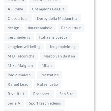
AS Roma
Champions League
Clubcultuur
Derby della Madonnina
design
duurzaamheid
Fan cultuur
geschiedenis
Italiaans voetbal
Jeugdontwikkeling
Jeugdopleiding
MaglieIconiche
Marco van Basten
Mike Maignan
Milan
Paolo Maldini
Prestaties
Rafael Leao
Rafael Leão
Rivaliteit
Rossoneri
San Siro
Serie A
Sportgeschiedenis